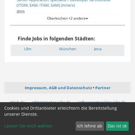
(ITOM, EAM, ITAM, SAM) (m/w/x)
ZEISS
Oberkochen +2 andere
Finde Jobs in folgenden Städten:
Ulm
München
Jena
Impressum, AGB und Datenschutz
Partner
ictjob.de
administrator-jobs.de
softwareentwickler-jobs.de
mediengestalter-jobs.de
Cookies und Drittanbieter erleichtern die Bereitstellung
unserer Dienste.
Cookie Zustimmung ändern
Lassen Sie mich wählen
Ich lehne ab
Das ist ok