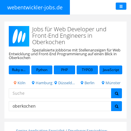
webentwickler-jobs.de
Jobs für Web Developer und
Front-End Engineers in
Oberkochen
Spezialisierte Jobbörse mit Stellenanzeigen für Web
Entwicklung und Front-End Programmierung auf einen Blick in
Oberkochen
Ruby on Rails
Python
PHP
TYPO3
JavaScript
Köln
Hamburg
Düsseldorf
Berlin
Münster
Senior Application Specialist / Developer ServiceNow