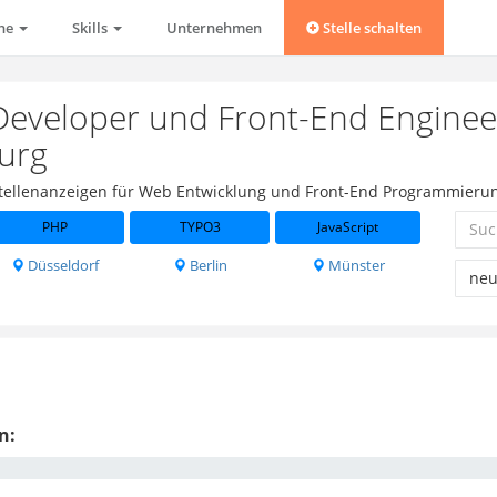
che
Skills
Unternehmen
Stelle schalten
Developer und Front-End Enginee
urg
 Stellenanzeigen für Web Entwicklung und Front-End Programmieru
PHP
TYPO3
JavaScript
Düsseldorf
Berlin
Münster
n: