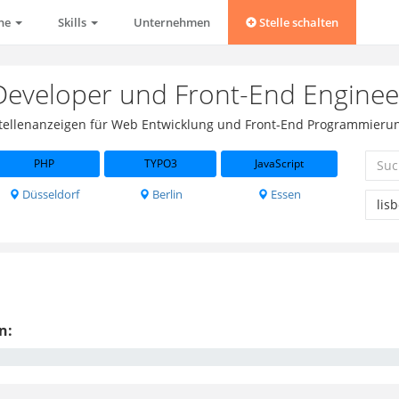
che
Skills
Unternehmen
Stelle schalten
Developer und Front-End Enginee
 Stellenanzeigen für Web Entwicklung und Front-End Programmierung
PHP
TYPO3
JavaScript
Düsseldorf
Berlin
Essen
n: