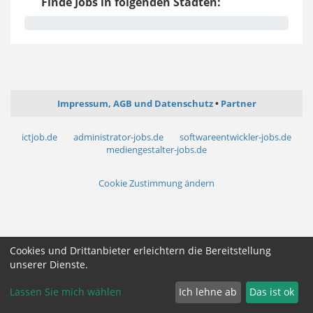
Finde Jobs in folgenden Städten:
Impressum, AGB und Datenschutz
Partner
ictjob.de
administrator-jobs.de
softwareentwickler-jobs.de
mediengestalter-jobs.de
Cookie Zustimmung ändern
Cookies und Drittanbieter erleichtern die Bereitstellung
unserer Dienste.
Lassen Sie mich wählen
Ich lehne ab
Das ist ok