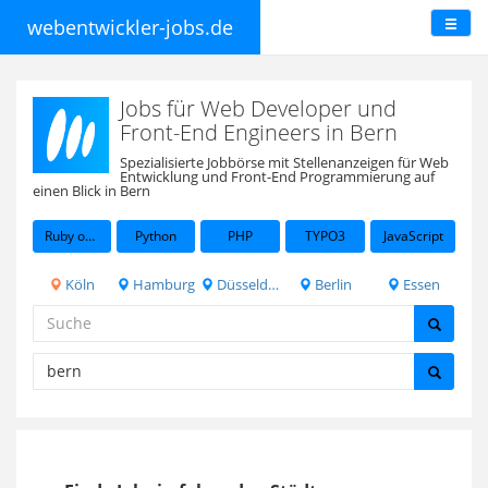
webentwickler-jobs.de
Jobs für Web Developer und
Front-End Engineers in Bern
Spezialisierte Jobbörse mit Stellenanzeigen für Web
Entwicklung und Front-End Programmierung auf
einen Blick in Bern
Ruby on Rails
Python
PHP
TYPO3
JavaScript
Köln
Hamburg
Düsseldorf
Berlin
Essen