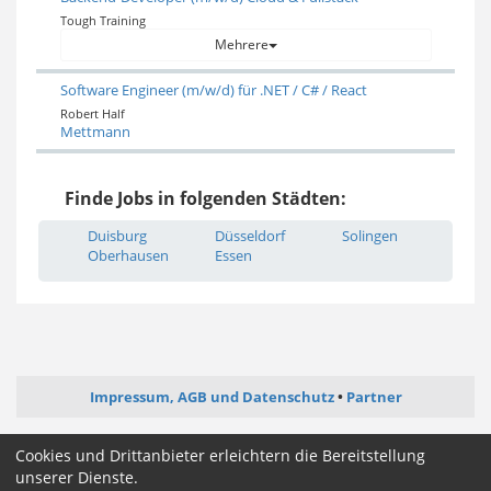
Tough Training
Mehrere
Software Engineer (m/w/d) für .NET / C# / React
Robert Half
Mettmann
Finde Jobs in folgenden Städten:
Duisburg
Düsseldorf
Solingen
Oberhausen
Essen
Impressum, AGB und Datenschutz
Partner
ictjob.de
administrator-jobs.de
softwareentwickler-jobs.de
Cookies und Drittanbieter erleichtern die Bereitstellung
mediengestalter-jobs.de
unserer Dienste.