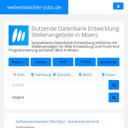
webentwickler-jobs.de
Dutzende Datenbank Entwicklung
Stellenangebote in Moers
Spezialisierte Datenbank Entwicklung Jobbörse mit
Stellenanzeigen für Web Entwicklung und Front-End
Programmierung auf einen Blick in Moers
Ruby on Rails
Python
PHP
TYPO3
JavaScript
Köln
Hamburg
Düsseldorf
Berlin
Essen
Softwareentwickler (DevOps) - Autobank (w/m/d)
TARGOBANK