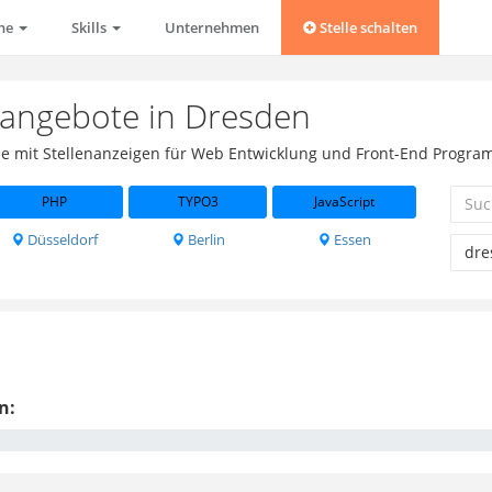
che
Skills
Unternehmen
Stelle schalten
enangebote in Dresden
örse mit Stellenanzeigen für Web Entwicklung und Front-End Progra
PHP
TYPO3
JavaScript
Düsseldorf
Berlin
Essen
n: