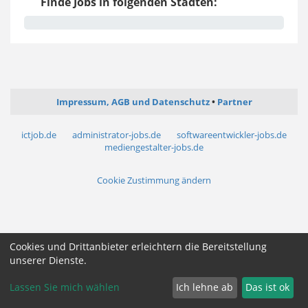
Finde Jobs in folgenden Städten:
Impressum, AGB und Datenschutz
Partner
ictjob.de
administrator-jobs.de
softwareentwickler-jobs.de
mediengestalter-jobs.de
Cookie Zustimmung ändern
Cookies und Drittanbieter erleichtern die Bereitstellung
unserer Dienste.
Lassen Sie mich wählen
Ich lehne ab
Das ist ok