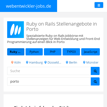
webentwickler-jobs.de
Ruby on Rails Stellenangebote in
Porto
Spezialisierte Ruby on Rails Jobbörse mit
Stellenanzeigen für Web Entwicklung und Front-End
Programmierung auf einen Blick in Porto
Ruby on Rails
Python
PHP
TYPO3
JavaScript
Köln
Hamburg
Düsseldorf
Berlin
Münster