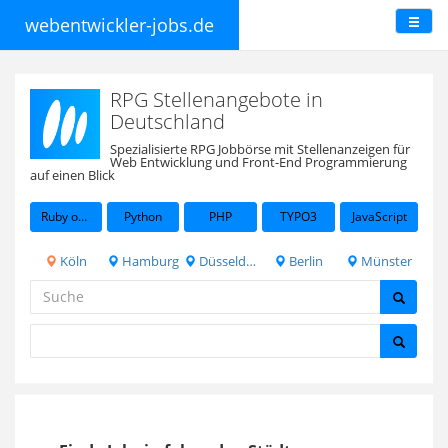
webentwickler-jobs.de
RPG Stellenangebote in
Deutschland
Spezialisierte RPG Jobbörse mit Stellenanzeigen für
Web Entwicklung und Front-End Programmierung
auf einen Blick
Ruby on Rails
Python
PHP
TYPO3
JavaScript
Köln
Hamburg
Düsseldorf
Berlin
Münster