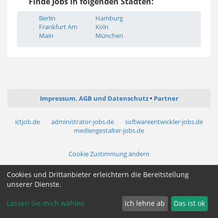
Finde Jobs in folgenden Städten:
Berlin
Hamburg
Frankfurt Am
Köln
Main
München
Impressum, AGB und Datenschutz
Partner
ictjob.de
administrator-jobs.de
softwareentwickler-jobs.de
mediengestalter-jobs.de
Cookie Zustimmung ändern
Cookies und Drittanbieter erleichtern die Bereitstellung
unserer Dienste.
Lassen Sie mich wählen
Ich lehne ab
Das ist ok