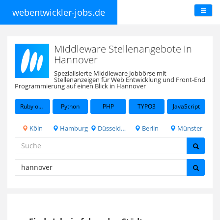
webentwickler-jobs.de
Middleware Stellenangebote in
Hannover
Spezialisierte Middleware Jobbörse mit
Stellenanzeigen für Web Entwicklung und Front-End
Programmierung auf einen Blick in Hannover
Ruby on Rails
Python
PHP
TYPO3
JavaScript
Köln
Hamburg
Düsseldorf
Berlin
Münster