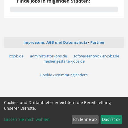
Finde Jobs in folgenden Städten:
Impressum, AGB und Datenschutz
Partner
ictjob.de
administrator-jobs.de
softwareentwickler-jobs.de
mediengestalter-jobs.de
Cookie Zustimmung ändern
Cookies und Drittanbieter erleichtern die Bereitstellung
unserer Dienste.
Lassen Sie mich wählen
Ich lehne ab
Das ist ok