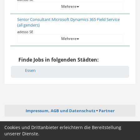
Mehrere
Senior Consultant Microsoft Dynamics 365 Field Service
(all genders)
adesso SE
Mehrere
Finde Jobs in folgenden Städten:
Essen
Impressum, AGB und Datenschutz
Partner
ictjob.de
administrator-jobs.de
softwareentwickler-jobs.de
Cookies und Drittanbieter erleichtern die Bereitstellung
mediengestalter-jobs.de
unserer Dienste.