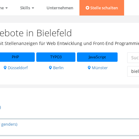
che
Skills
Unternehmen
Stelle schalten
ebote in Bielefeld
mit Stellenanzeigen für Web Entwicklung und Front-End Programmier
PHP
TYPO3
JavaScript
Düsseldorf
Berlin
Münster
)
l genders)