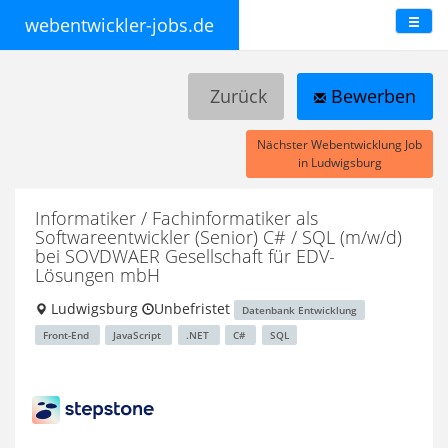
webentwickler-jobs.de
Zurück
Bewerben
Nächster Webentwicklung Job
in Ludwigsburg
Informatiker / Fachinformatiker als
Softwareentwickler (Senior) C# / SQL (m/w/d)
bei SOVDWAER Gesellschaft für EDV-
Lösungen mbH
Ludwigsburg
Unbefristet
Datenbank Entwicklung
Front-End
JavaScript
.NET
C#
SQL