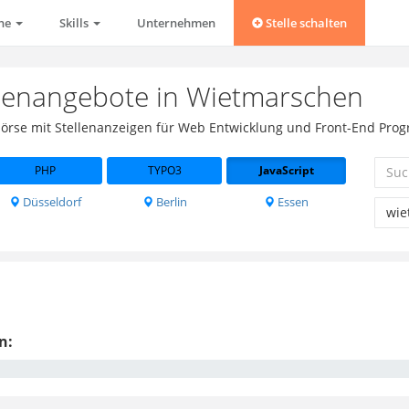
che
Skills
Unternehmen
Stelle schalten
ellenangebote in Wietmarschen
obbörse mit Stellenanzeigen für Web Entwicklung und Front-End Pro
PHP
TYPO3
JavaScript
Düsseldorf
Berlin
Essen
n: