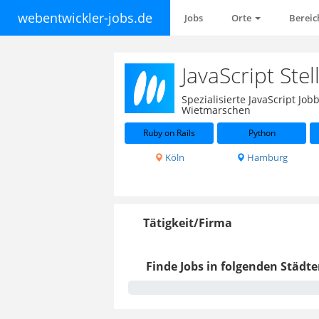
webentwickler-jobs.de
Jobs
Orte
Berei
JavaScript St
Spezialisierte JavaScript J
Wietmarschen
Ruby on Rails
Python
Köln
Hamburg
Tätigkeit/Firma
Finde Jobs in folgenden Städte