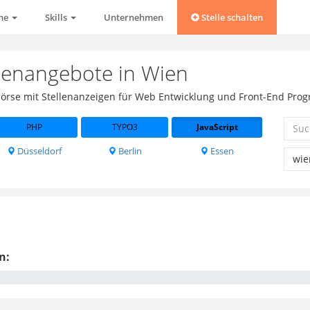
che
Skills
Unternehmen
Stelle schalten
llenangebote in Wien
obbörse mit Stellenanzeigen für Web Entwicklung und Front-End Pro
PHP
TYPO3
JavaScript
Düsseldorf
Berlin
Essen
n: