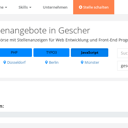
che
Skills
Unternehmen
Stelle schalten
llenangebote in Gescher
obbörse mit Stellenanzeigen für Web Entwicklung und Front-End Pro
PHP
TYPO3
JavaScript
Düsseldorf
Berlin
Münster
n: