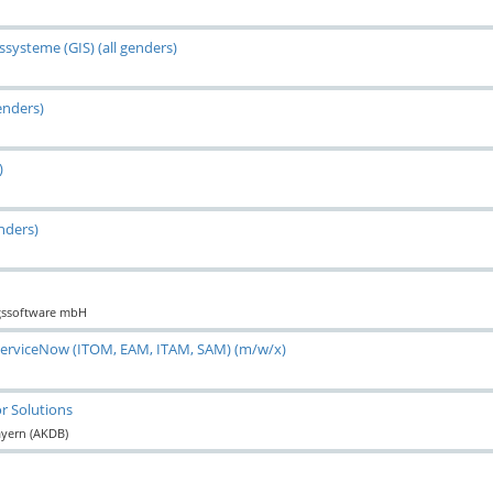
systeme (GIS) (all genders)
enders)
)
nders)
ngssoftware mbH
r ServiceNow (ITOM, EAM, ITAM, SAM) (m/w/x)
r Solutions
ayern (AKDB)