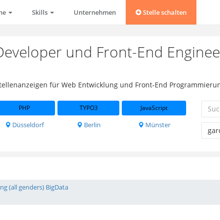
che
Skills
Unternehmen
Stelle schalten
Developer und Front-End Engineer
 Stellenanzeigen für Web Entwicklung und Front-End Programmierung
PHP
TYPO3
JavaScript
Düsseldorf
Berlin
Münster
ng (all genders) BigData