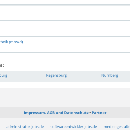
chnik (m/w/d)
n:
burg
Regensburg
Nürnberg
Impressum, AGB und Datenschutz
Partner
administrator-jobs.de
softwareentwickler-jobs.de
mediengestalte