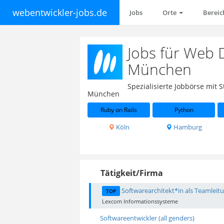
webentwickler-jobs.de
Jobs
Orte
Berei
Jobs für Web 
München
Spezialisierte Jobbörse mit
München
Ruby on Rails
Python
Köln
Hamburg
Tätigkeit/Firma
Softwarearchitekt*in als Teamleitu
TOP
Lexcom Informationssysteme
Softwareentwickler (all genders)