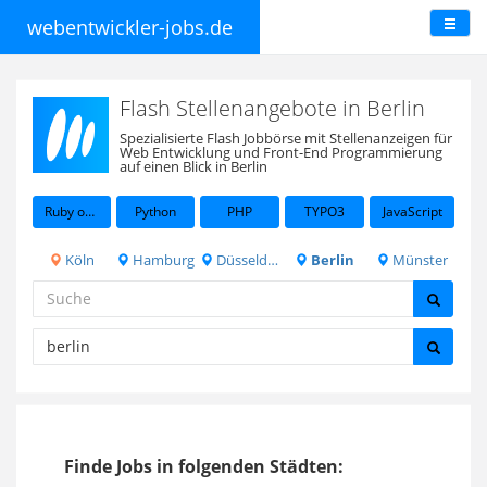
webentwickler-jobs.de
Flash Stellenangebote in Berlin
Spezialisierte Flash Jobbörse mit Stellenanzeigen für
Web Entwicklung und Front-End Programmierung
auf einen Blick in Berlin
Ruby on Rails
Python
PHP
TYPO3
JavaScript
Köln
Hamburg
Düsseldorf
Berlin
Münster
Finde Jobs in folgenden Städten: