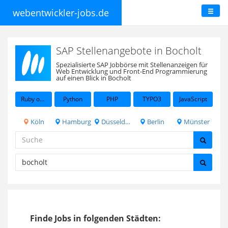
webentwickler-jobs.de
SAP Stellenangebote in Bocholt
Spezialisierte SAP Jobbörse mit Stellenanzeigen für
Web Entwicklung und Front-End Programmierung
auf einen Blick in Bocholt
Ruby on Rails
Python
PHP
TYPO3
JavaScript
Köln
Hamburg
Düsseldorf
Berlin
Münster
Finde Jobs in folgenden Städten: