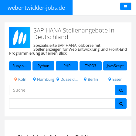
webentwickler-jobs.de
SAP HANA Stellenangebote in
Deutschland
Spezialisierte SAP HANA Jobbörse mit
Stellenanzeigen für Web Entwicklung und Front-End
Programmierung auf einen Blick
Ruby on Rails
Python
PHP
TYPO3
JavaScript
Köln
Hamburg
Düsseldorf
Berlin
Essen