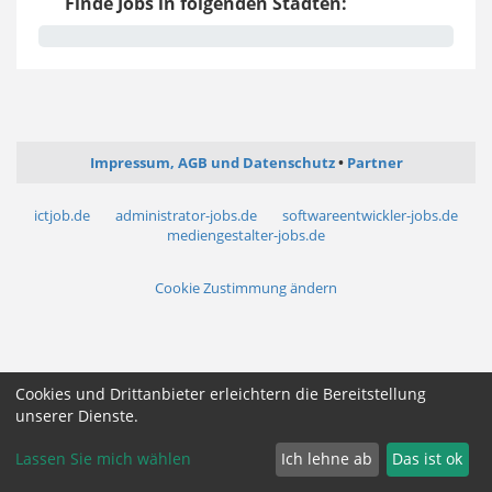
Finde Jobs in folgenden Städten:
Impressum, AGB und Datenschutz
Partner
ictjob.de
administrator-jobs.de
softwareentwickler-jobs.de
mediengestalter-jobs.de
Cookie Zustimmung ändern
Cookies und Drittanbieter erleichtern die Bereitstellung
unserer Dienste.
Lassen Sie mich wählen
Ich lehne ab
Das ist ok