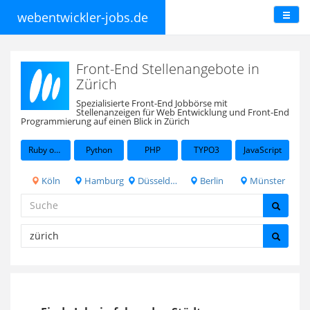
webentwickler-jobs.de
Front-End Stellenangebote in
Zürich
Spezialisierte Front-End Jobbörse mit
Stellenanzeigen für Web Entwicklung und Front-End
Programmierung auf einen Blick in Zürich
Ruby on Rails
Python
PHP
TYPO3
JavaScript
Köln
Hamburg
Düsseldorf
Berlin
Münster