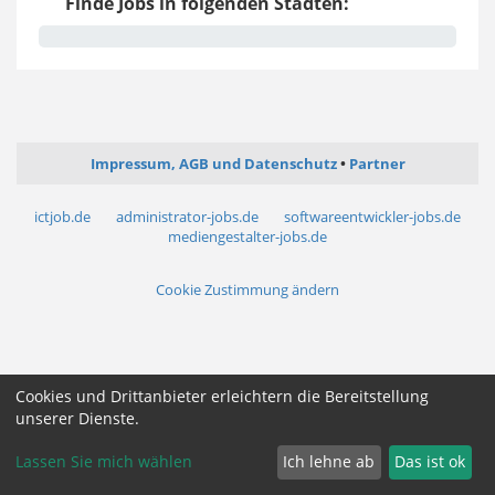
Finde Jobs in folgenden Städten:
Impressum, AGB und Datenschutz
Partner
ictjob.de
administrator-jobs.de
softwareentwickler-jobs.de
mediengestalter-jobs.de
Cookie Zustimmung ändern
Cookies und Drittanbieter erleichtern die Bereitstellung
unserer Dienste.
Lassen Sie mich wählen
Ich lehne ab
Das ist ok